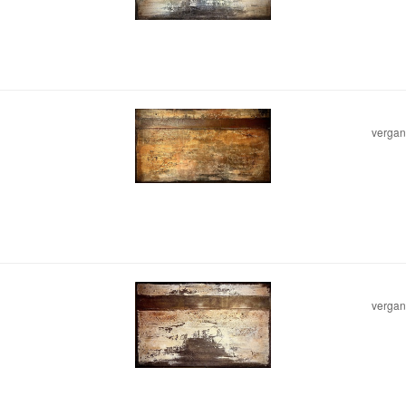
vergank
vergank